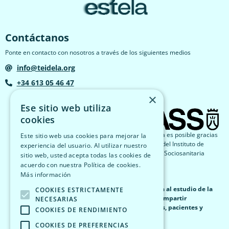
Contáctanos
Ponte en contacto con nosotros a través de los siguientes medios
info@teidela.org
+34 613 05 46 47
×
Ese sitio web utiliza
cookies
El proyecto Estela es posible gracias
Este sitio web usa cookies para mejorar la
a la financiación del Instituto de
experiencia del usuario. Al utilizar nuestro
Atención Social y Sociosanitaria
sitio web, usted acepta todas las cookies de
(IASS).
acuerdo con nuestra Política de cookies.
Más información
Estela nace como una plataforma abierta dedicada al estudio de la
COOKIES ESTRICTAMENTE
ELA (Esclerosis Lateral Amiotrófica)
con el fin de compartir
NECESARIAS
información veraz, fiable y de valor para familiares, pacientes y
COOKIES DE RENDIMIENTO
cuidadores.
COOKIES DE PREFERENCIAS