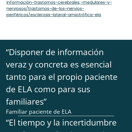
información-trastornos-cerebrales,-medulares-y-
nerviosos/trastornos-de-los-nervios-
periféricos/esclerosis-lateral-amiotrófica-ela
“
Disponer de información
veraz y concreta es esencial
tanto para el propio paciente
de ELA como para sus
familiares
”
Familiar paciente de ELA
“
El tiempo y la incertidumbre