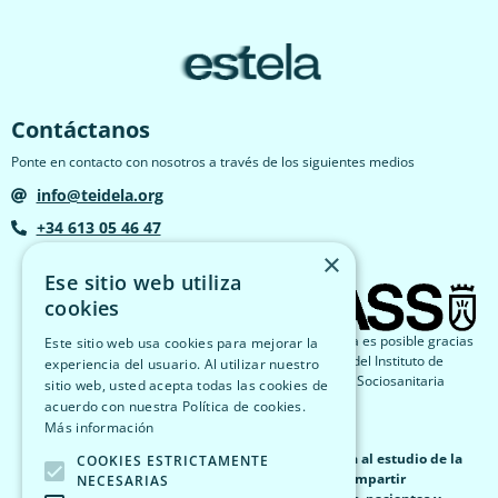
Contáctanos
Ponte en contacto con nosotros a través de los siguientes medios
info@teidela.org
+34 613 05 46 47
×
Ese sitio web utiliza
cookies
El proyecto Estela es posible gracias
Este sitio web usa cookies para mejorar la
a la financiación del Instituto de
experiencia del usuario. Al utilizar nuestro
Atención Social y Sociosanitaria
sitio web, usted acepta todas las cookies de
(IASS).
acuerdo con nuestra Política de cookies.
Más información
Estela nace como una plataforma abierta dedicada al estudio de la
COOKIES ESTRICTAMENTE
ELA (Esclerosis Lateral Amiotrófica) con el fin de compartir
NECESARIAS