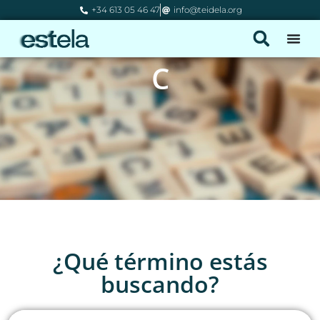
+34 613 05 46 47
info@teidela.org
C
¿Qué término estás
buscando?