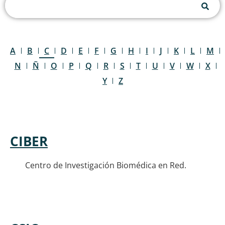
A
B
C
D
E
F
G
H
I
J
K
L
M
N
Ñ
O
P
Q
R
S
T
U
V
W
X
Y
Z
CIBER
Centro de Investigación Biomédica en Red.