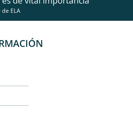
 es de vital importancia
”
e de ELA
ORMACIÓN