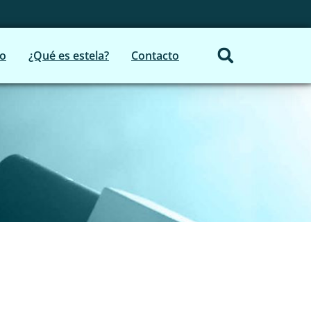
io
¿Qué es estela?
Contacto