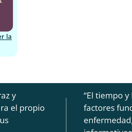
r la
az y
“
El tiempo y
ra el propio
factores fun
sus
enfermedad,