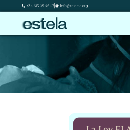
+34 613 05 46 47
info@teidela.org