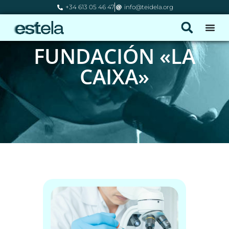
+34 613 05 46 47
info@teidela.org
FUNDACIÓN «LA
CAIXA»