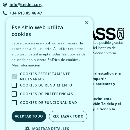
info@teidela.org
+34 613 05 46 47
×
Ese sitio web utiliza
cookies
El proyecto Estela es posible gracias
Este sitio web usa cookies para mejorar la
a la financiación del Instituto de
experiencia del usuario. Al utilizar nuestro
Atención Social y Sociosanitaria
sitio web, usted acepta todas las cookies de
(IASS).
acuerdo con nuestra Política de cookies.
Más información
Estela nace como una plataforma abierta dedicada al estudio de la
COOKIES ESTRICTAMENTE
ELA (Esclerosis Lateral Amiotrófica)
con el fin de compartir
NECESARIAS
información veraz, fiable y de valor para familiares, pacientes y
COOKIES DE RENDIMIENTO
cuidadores.
COOKIES DE PREFERENCIAS
El objetivo de la plataforma estela es generar un movimiento
COOKIES DE FUNCIONALIDAD
colectivo autogestionable, impulsado por la Asociación Teidela y el
IASS, que de soporte e información a las personas que tienen la
enfermedad.
ACEPTAR TODO
RECHAZAR TODO
Aviso Legal
Política de privacidad
Política de Cookies
MOSTRAR DETALLES