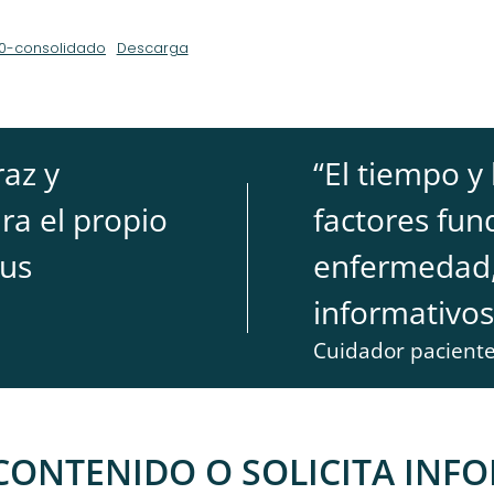
0-consolidado
Descarga
az y
“
El tiempo y
ra el propio
factores fun
sus
enfermedad,
informativos
Cuidador pacient
CONTENIDO O SOLICITA INF