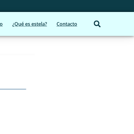
io
¿Qué es estela?
Contacto