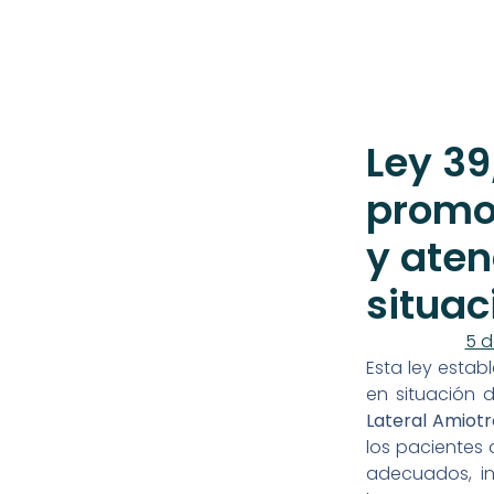
Ley 39
promo
y aten
situa
5 d
Esta ley estab
en situación 
Lateral Amiotr
los pacientes 
adecuados, inc