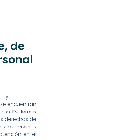
e, de
rsonal
,
ley
e se encuentran
s con
Esclerosis
os
derechos de
s los servicios
 atención en el